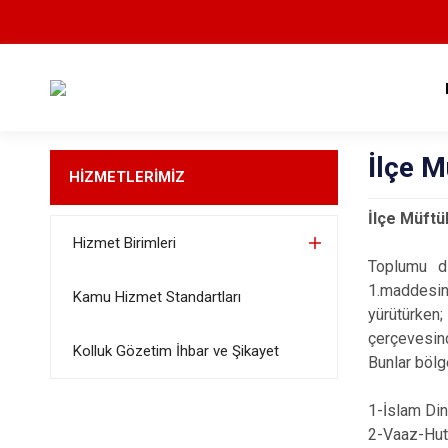
İlçe M
HİZMETLERİMİZ
İlçe Müftü
Hizmet Birimleri
Toplumu di
1.maddesin
Kamu Hizmet Standartları
yürütürken
çerçevesind
Kolluk Gözetim İhbar ve Şikayet
Bunlar bölge
1-İslam Dini
2-Vaaz-Hutb