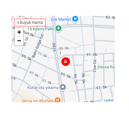
Büyük Harita
+
−
A
Leaflet