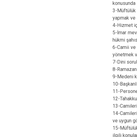
konusunda a
3-Müftülük 
yapmak ve 
4-Hizmet içi
5-İmar mevz
hükmi şahıs
6-Camii ve 
yönetmek v
7-Dini soru
8-Ramazan a
9-Medeni k
10-Başkanlık
11-Personel
12-Tahakkuk,
13-Camilerin
14-Camileri
ve uygun gö
15-Müftülük
ilgili konu