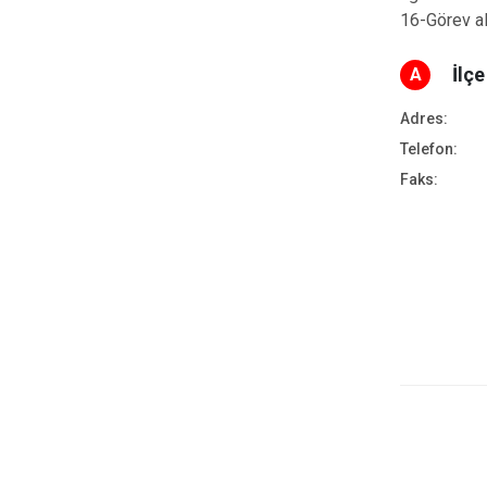
16-Görev ala
İlç
A
Adres:
Telefon:
Faks: