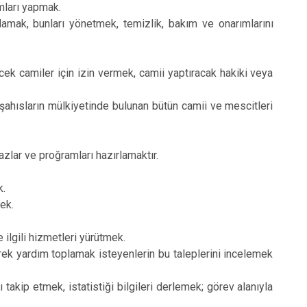
mları yapmak.
Antakya
lamak, bunları yönetmek, temizlik, bakım ve onarımlarını
Defne
ek camiler için izin vermek, camii yaptıracak hakiki veya
şahısların mülkiyetinde bulunan bütün camii ve mescitleri
zlar ve proğramları hazırlamaktır.
k.
ek.
 ilgili hizmetleri yürütmek.
rek yardım toplamak isteyenlerin bu taleplerini incelemek
kip etmek, istatistiği bilgileri derlemek; görev alanıyla