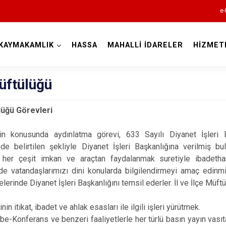
e-
KAYMAKAMLIK
HASSA
MAHALLİ İDARELER
HİZMET
Hatay
üftülüğü
lüğü Görevleri
n konusunda aydınlatma görevi, 633 Sayılı Diyanet İşleri B
de belirtilen şekliyle Diyanet İşleri Başkanlığına verilmiş bu
Altınözü
; her çeşit imkan ve araçtan faydalanmak suretiyle ibadetha
Belen
e vatandaşlarımızı dini konularda bilgilendirmeyi amaç edinmişti
lerinde Diyanet İşleri Başkanlığını temsil ederler. İl ve İlçe Müftül
Dörtyol
Erzin
nin itikat, ibadet ve ahlak esasları ile ilgili işleri yürütmek.
Hassa
e-Konferans ve benzeri faaliyetlerle her türlü basın yayın vasıt