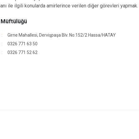
nı ile ilgili konularda amirlerince verilen diğer görevleri yapmak.
e Müftülüğü
Girne Mahallesi, Dervişpaşa Blv. No:152/2 Hassa/HATAY
0326 771 63 50
0326 771 52 62