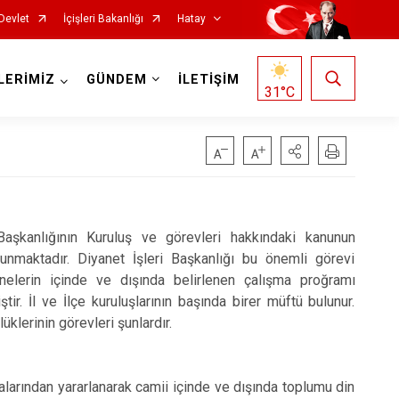
Devlet
İçişleri Bakanlığı
Hatay
LERİMİZ
GÜNDEM
İLETİŞİM
31
°C
aşkanlığının Kuruluş ve görevleri hakkındaki kanunun
lunmaktadır. Diyanet İşleri Başkanlığı bu önemli görevi
Reyhanlı
nelerin içinde ve dışında belirlenen çalışma proğramı
Samandağ
r. İl ve İlçe kuruluşlarının başında birer müftü bulunur.
üklerinin görevleri şunlardır.
Yayladağı
Payas
Arsuz
alarından yararlanarak camii içinde ve dışında toplumu din