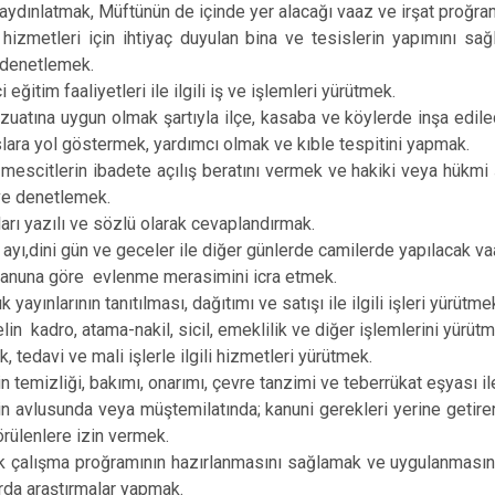
ydınlatmak, Müftünün de içinde yer alacağı vaaz ve irşat proğra
İskenderun
hizmetleri için ihtiyaç duyulan bina ve tesislerin yapımını sağ
Kırıkhan
denetlemek.
 eğitim faaliyetleri ile ilgili iş ve işlemleri yürütmek.
Kumlu
uatına uygun olmak şartıyla ilçe, kasaba ve köylerde inşa edilec
lara yol göstermek, yardımcı olmak ve kıble tespitini yapmak.
mescitlerin ibadete açılış beratını vermek ve hakiki veya hükmi 
e denetlemek.
ları yazılı ve sözlü olarak cevaplandırmak.
yı,dini gün ve geceler ile diğer günlerde camilerde yapılacak vaa
anuna göre evlenme merasimini icra etmek.
 yayınlarının tanıtılması, dağıtımı ve satışı ile ilgili işleri yürütme
in kadro, atama-nakil, sicil, emeklilik ve diğer işlemlerini yürütm
 tedavi ve mali işlerle ilgili hizmetleri yürütmek.
 temizliği, bakımı, onarımı, çevre tanzimi ve teberrükat eşyası ile
n avlusunda veya müştemilatında; kanuni gerekleri yerine getire
rülenlere izin vermek.
 çalışma proğramının hazırlanmasını sağlamak ve uygulanmasını ta
larda araştırmalar yapmak.