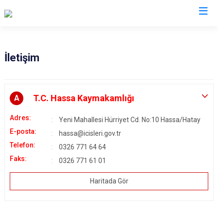
Hatay
İletişim
Altınözü
Reyhanlı
Belen
Samandağ
T.C. Hassa Kaymakamlığı
A
Dörtyol
Yayladağı
Adres:
Yeni Mahallesi Hürriyet Cd. No:10 Hassa/Hatay
Erzin
Payas
E-posta:
hassa@icisleri.gov.tr
Hassa
Arsuz
Telefon:
0326 771 64 64
İskenderun
Antakya
Faks:
0326 771 61 01
Kırıkhan
Defne
Haritada Gör
Kumlu