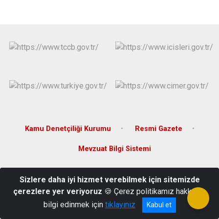
Kamu Denetçiliği Kurumu
Resmi Gazete
Mevzuat Bilgi Sistemi
Yeni Mahalle Hürriyet Caddesi No:10 Hassa/HATAY
Sizlere daha iyi hizmet verebilmek için sitemizde
Telefon: 0326 771 64 64 Faks: 0326 771 61 01
çerezlere yer veriyoruz
🍪 Çerez politikamız hakkında
bilgi edinmek için
tıklayınız
Kabul et